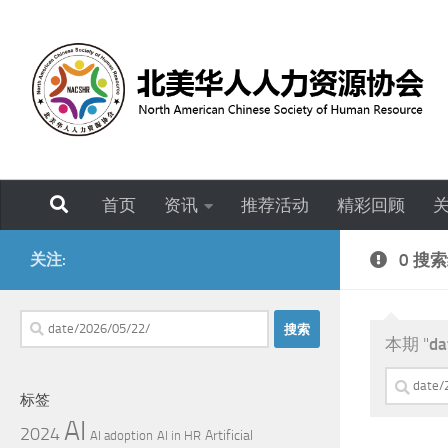
跳至内容
首页
资讯
推荐活动
精彩回顾
关注:
0 搜
搜
本期 "
da
索：
搜
标签
索：
AI
2024
Artificial
AI adoption
AI in HR