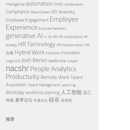
automation
Intelligence
CHRO
collaboration
Compliance
diversity
DEI
David Green
Employee
Employee Engagement
Experience
Employee Retention
generative AI
HR
HR compliance
H-1B
HR
HR Technology
HR
HR transformation
strategy
Hybrid Work
Innovation
Inclusion
合规
Josh Bersin
leadership
Insight222
Linkedin
nacshr
People Analytics
Productivity
Remote Work
Talent
Acquisition
Talent Management
upskilling
Workday
人工智能
workforce planning
员工
硅谷
夏季论坛
体验
自动化
年度论坛
推荐