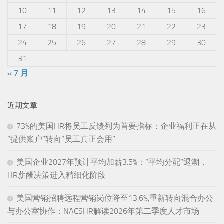
10
11
12
13
14
15
16
17
18
19
20
21
22
23
24
25
26
27
28
29
30
31
« 7 月
近期文章
73%的美国HR将员工反馈列为首要指标：企业福利正在从
“提供账户”转向“员工真正会用”
美国企业2027年预计平均加薪3.5%：“平均分配”退潮，
HR薪酬决策进入精细化阶段
美国营销招聘远程营销岗位降至13.6%,重新转向混合办公
与办公室协作：NACSHR解读2026年第二季度人才市场