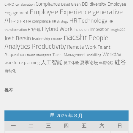
Compliance
diversity
DEI
Employee
CHRO
David Green
collaboration
Employee Experience
generative
Engagement
AI
HR Technology
HR
HR compliance
HR
H-1B
HR strategy
Hybrid Work
Innovation
Inclusion
HR合规
transformation
Insight222
nacshr
People
Josh Bersin
leadership
Linkedin
Productivity
Analytics
Remote Work
Talent
Workday
Acquisition
Talent Management
upskilling
talent intelligence
硅谷
人工智能
workforce planning
夏季论坛
员工体验
年度论坛
自动化
推荐
2026 年 8 月
一
二
三
四
五
六
日