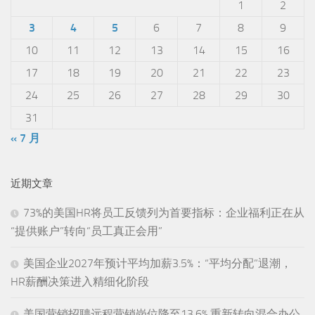
1
2
3
4
5
6
7
8
9
10
11
12
13
14
15
16
17
18
19
20
21
22
23
24
25
26
27
28
29
30
31
« 7 月
近期文章
73%的美国HR将员工反馈列为首要指标：企业福利正在从
“提供账户”转向“员工真正会用”
美国企业2027年预计平均加薪3.5%：“平均分配”退潮，
HR薪酬决策进入精细化阶段
美国营销招聘远程营销岗位降至13.6%,重新转向混合办公