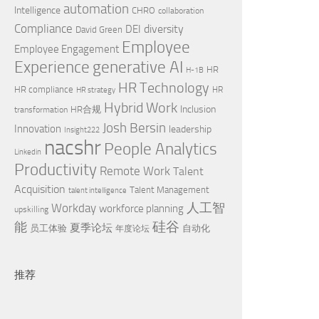
automation
Intelligence
CHRO
collaboration
Compliance
diversity
DEI
David Green
Employee
Employee Engagement
Experience
generative AI
HR
H-1B
HR Technology
HR compliance
HR
HR strategy
Hybrid Work
Inclusion
HR合规
transformation
Josh Bersin
Innovation
leadership
Insight222
nacshr
People Analytics
Linkedin
Productivity
Remote Work
Talent
Acquisition
Talent Management
talent intelligence
Workday
人工智
workforce planning
upskilling
硅谷
能
夏季论坛
员工体验
自动化
年度论坛
推荐