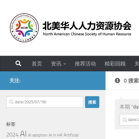
跳至内容
首页
资讯
推荐活动
精彩回顾
关注:
0 搜
搜
本期 "
da
索：
搜
标签
索：
AI
2024
Artificial
AI adoption
AI in HR