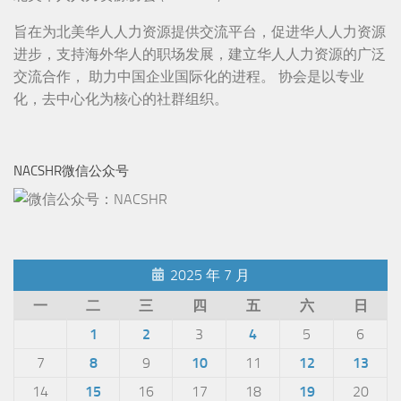
旨在为北美华人人力资源提供交流平台，促进华人人力资源
进步，支持海外华人的职场发展，建立华人人力资源的广泛
交流合作， 助力中国企业国际化的进程。 协会是以专业
化，去中心化为核心的社群组织。
NACSHR微信公众号
2025 年 7 月
一
二
三
四
五
六
日
1
2
3
4
5
6
7
8
9
10
11
12
13
14
15
16
17
18
19
20