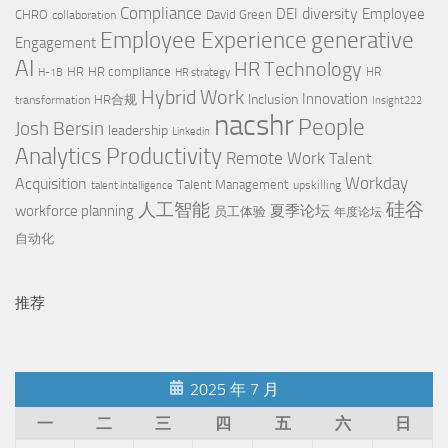
Compliance
diversity
DEI
Employee
CHRO
David Green
collaboration
Employee Experience
generative
Engagement
AI
HR Technology
HR
HR compliance
HR
H-1B
HR strategy
Hybrid Work
Innovation
Inclusion
HR合规
transformation
Insight222
nacshr
People
Josh Bersin
leadership
Linkedin
Productivity
Analytics
Remote Work
Talent
Workday
Acquisition
Talent Management
upskilling
talent intelligence
硅谷
人工智能
workforce planning
夏季论坛
员工体验
年度论坛
自动化
推荐
2025 年 7 月
一
二
三
四
五
六
日