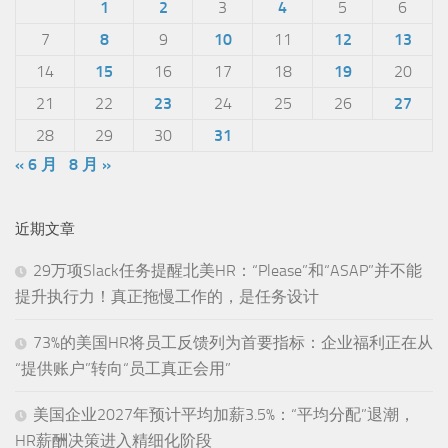
1
2
3
4
5
6
7
8
9
10
11
12
13
14
15
16
17
18
19
20
21
22
23
24
25
26
27
28
29
30
31
« 6 月
8 月 »
近期文章
29万项Slack任务提醒北美HR：“Please”和“ASAP”并不能
提升执行力！真正拖慢工作的，是任务设计
73%的美国HR将员工反馈列为首要指标：企业福利正在从
“提供账户”转向“员工真正会用”
美国企业2027年预计平均加薪3.5%：“平均分配”退潮，
HR薪酬决策进入精细化阶段