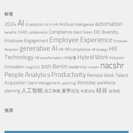
标签
AI
automation
2024
Artificial Intelligence
AI adoption
AI in HR
Compliance
diversity
DEI
CHRO
David Green
benefits
collaboration
Employee Experience
Employee Engagement
Employee
generative AI
HR
HR compliance
HR
Retention
HR strategy
Technology
Hybrid Work
Inclusion
HR合规
HR transformation
nacshr
Josh Bersin
Innovation
leadership
Insight222
Linkedin
People Analytics
Productivity
Remote Work
Talent
Workday
Acquisition
workforce
Talent Management
upskilling
硅谷
人工智能
planning
夏季论坛
员工体验
自动化
年度论坛
推荐