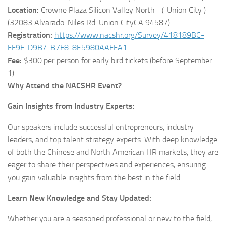
Location:
Crowne Plaza Silicon Valley North （ Union City )
(32083 Alvarado-Niles Rd. Union CityCA 94587)
Registration:
https://www.nacshr.org/Survey/418189BC-
FF9F-D9B7-B7F8-8E5980AAFFA1
Fee:
$300 per person for early bird tickets (before September
1)
Why Attend the NACSHR Event?
Gain Insights from Industry Experts:
Our speakers include successful entrepreneurs, industry
leaders, and top talent strategy experts. With deep knowledge
of both the Chinese and North American HR markets, they are
eager to share their perspectives and experiences, ensuring
you gain valuable insights from the best in the field.
Learn New Knowledge and Stay Updated:
Whether you are a seasoned professional or new to the field,