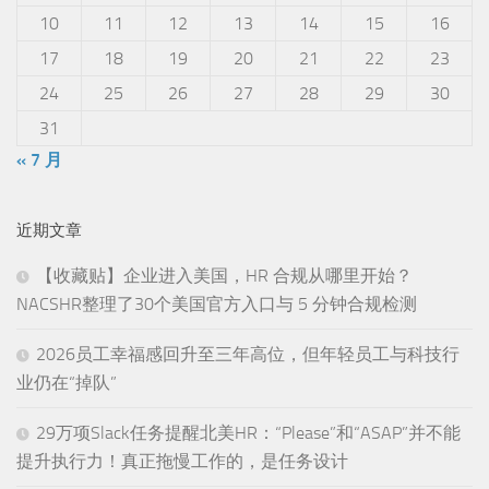
10
11
12
13
14
15
16
17
18
19
20
21
22
23
24
25
26
27
28
29
30
31
« 7 月
近期文章
【收藏贴】企业进入美国，HR 合规从哪里开始？
NACSHR整理了30个美国官方入口与 5 分钟合规检测
2026员工幸福感回升至三年高位，但年轻员工与科技行
业仍在“掉队”
29万项Slack任务提醒北美HR：“Please”和“ASAP”并不能
提升执行力！真正拖慢工作的，是任务设计