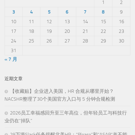
1
2
3
4
5
6
7
8
9
10
11
12
13
14
15
16
17
18
19
20
21
22
23
24
25
26
27
28
29
30
31
« 7 月
近期文章
【收藏贴】企业进入美国，HR 合规从哪里开始？
NACSHR整理了30个美国官方入口与 5 分钟合规检测
2026员工幸福感回升至三年高位，但年轻员工与科技行
业仍在“掉队”
29万项Slack任务提醒北美HR：“Please”和“ASAP”并不能