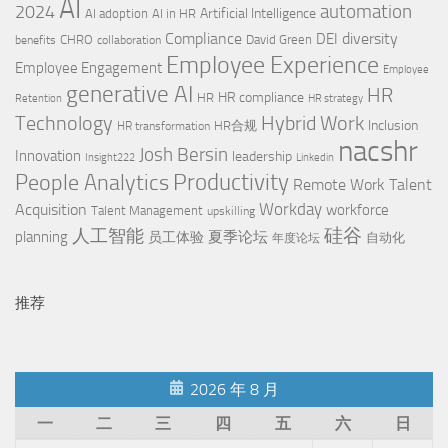
AI
automation
2024
Artificial Intelligence
AI adoption
AI in HR
Compliance
diversity
DEI
CHRO
David Green
benefits
collaboration
Employee Experience
Employee Engagement
Employee
generative AI
HR
HR compliance
HR
Retention
HR strategy
Technology
Hybrid Work
Inclusion
HR合规
HR transformation
nacshr
Josh Bersin
Innovation
leadership
Insight222
Linkedin
People Analytics
Productivity
Remote Work
Talent
Workday
Acquisition
workforce
Talent Management
upskilling
硅谷
人工智能
planning
夏季论坛
员工体验
自动化
年度论坛
推荐
2026 年 8 月
一
二
三
四
五
六
日