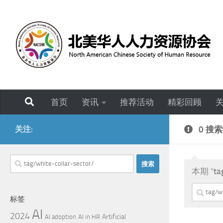
跳至内容
首页
资讯
推荐活动
精彩回顾
关注:
0 搜
搜
本期 "
ta
索：
搜
标签
索：
AI
2024
Artificial
AI adoption
AI in HR