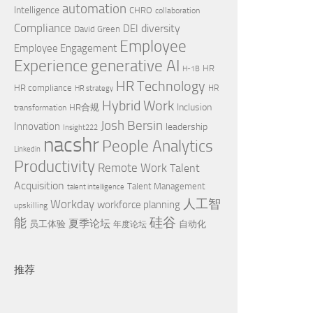
automation
Intelligence
CHRO
collaboration
Compliance
diversity
DEI
David Green
Employee
Employee Engagement
Experience
generative AI
HR
H-1B
HR Technology
HR compliance
HR
HR strategy
Hybrid Work
Inclusion
HR合规
transformation
Josh Bersin
Innovation
leadership
Insight222
nacshr
People Analytics
Linkedin
Productivity
Remote Work
Talent
Acquisition
Talent Management
talent intelligence
Workday
人工智
workforce planning
upskilling
硅谷
能
夏季论坛
员工体验
自动化
年度论坛
推荐