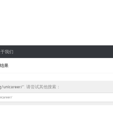
关于我们
索结果
g/unicareer/
". 请尝试其他搜索：