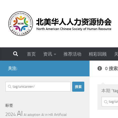
跳至内容
首页
资讯
推荐活动
精彩回顾
关注:
0 搜
搜
本期 "
ta
索：
搜
标签
索：
AI
2024
Artificial
AI adoption
AI in HR