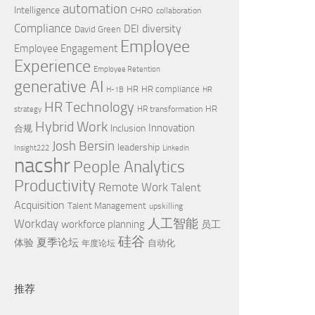
automation
Intelligence
CHRO
collaboration
Compliance
diversity
DEI
David Green
Employee
Employee Engagement
Experience
Employee Retention
generative AI
HR
HR compliance
H-1B
HR
HR Technology
HR
HR transformation
strategy
Hybrid Work
Innovation
Inclusion
合规
Josh Bersin
leadership
Insight222
Linkedin
nacshr
People Analytics
Productivity
Remote Work
Talent
Acquisition
Talent Management
upskilling
Workday
人工智能
workforce planning
员工
硅谷
夏季论坛
体验
自动化
年度论坛
推荐