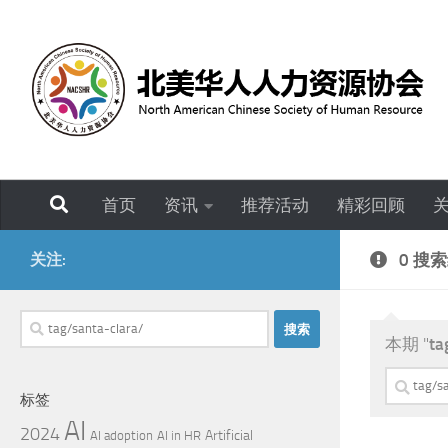
跳至内容
首页
资讯
推荐活动
精彩回顾
关注:
0 搜
搜
本期 "
ta
索：
搜
标签
索：
AI
2024
Artificial
AI adoption
AI in HR