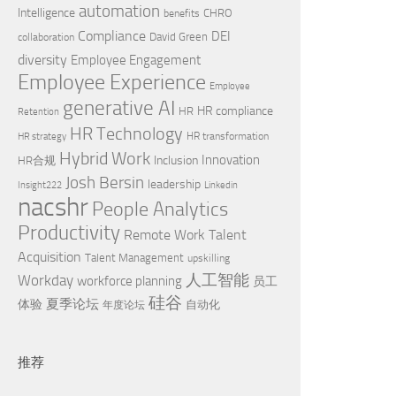
automation
Intelligence
CHRO
benefits
Compliance
DEI
David Green
collaboration
diversity
Employee Engagement
Employee Experience
Employee
generative AI
HR compliance
HR
Retention
HR Technology
HR transformation
HR strategy
Hybrid Work
Innovation
Inclusion
HR合规
Josh Bersin
leadership
Insight222
Linkedin
nacshr
People Analytics
Productivity
Remote Work
Talent
Acquisition
Talent Management
upskilling
Workday
人工智能
workforce planning
员工
硅谷
夏季论坛
体验
自动化
年度论坛
推荐