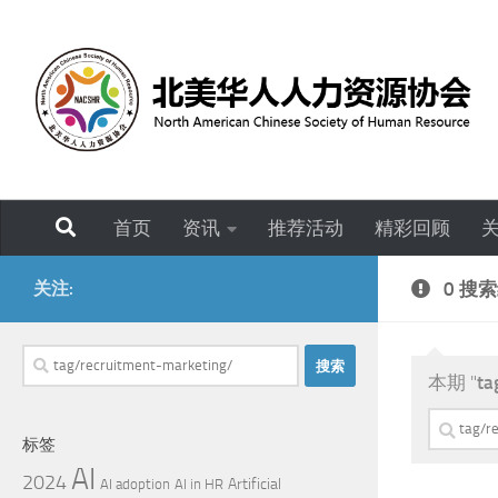
跳至内容
首页
资讯
推荐活动
精彩回顾
关注:
0 搜
搜
本期 "
ta
索：
搜
标签
索：
AI
2024
Artificial
AI adoption
AI in HR