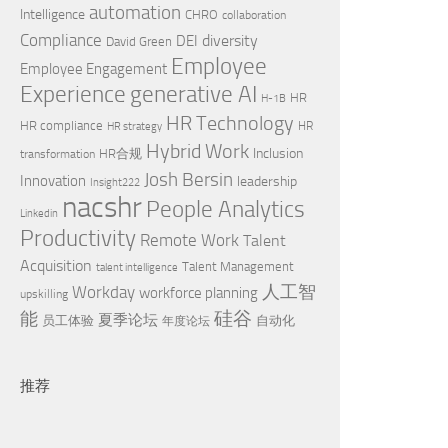
automation
Intelligence
CHRO
collaboration
Compliance
diversity
DEI
David Green
Employee
Employee Engagement
Experience
generative AI
HR
H-1B
HR Technology
HR compliance
HR
HR strategy
Hybrid Work
Inclusion
HR合规
transformation
Josh Bersin
Innovation
leadership
Insight222
nacshr
People Analytics
Linkedin
Productivity
Remote Work
Talent
Acquisition
Talent Management
talent intelligence
Workday
人工智
workforce planning
upskilling
硅谷
能
夏季论坛
员工体验
自动化
年度论坛
推荐