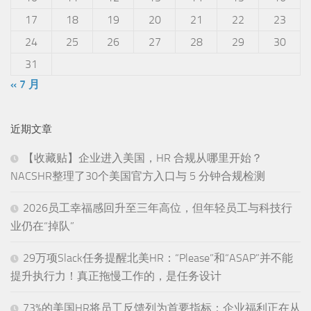
17
18
19
20
21
22
23
24
25
26
27
28
29
30
31
« 7 月
近期文章
【收藏贴】企业进入美国，HR 合规从哪里开始？
NACSHR整理了30个美国官方入口与 5 分钟合规检测
2026员工幸福感回升至三年高位，但年轻员工与科技行
业仍在“掉队”
29万项Slack任务提醒北美HR：“Please”和“ASAP”并不能
提升执行力！真正拖慢工作的，是任务设计
73%的美国HR将员工反馈列为首要指标：企业福利正在从