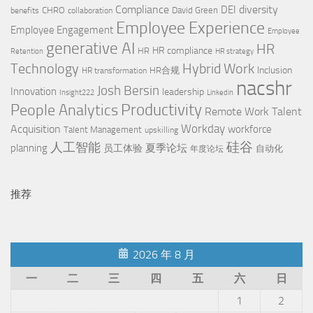
Compliance
diversity
DEI
CHRO
David Green
benefits
collaboration
Employee Experience
Employee Engagement
Employee
generative AI
HR
HR compliance
HR
Retention
HR strategy
Technology
Hybrid Work
Inclusion
HR合规
HR transformation
nacshr
Josh Bersin
Innovation
leadership
Insight222
Linkedin
People Analytics
Productivity
Remote Work
Talent
Workday
Acquisition
workforce
Talent Management
upskilling
硅谷
人工智能
planning
夏季论坛
员工体验
自动化
年度论坛
推荐
2026 年 8 月
一
二
三
四
五
六
日
1
2