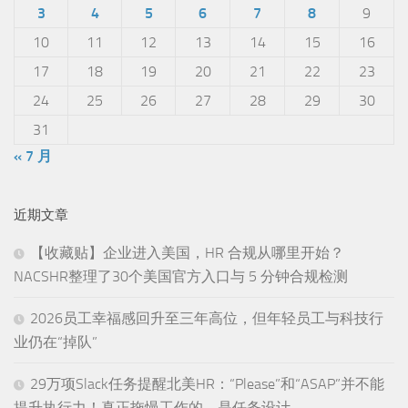
3
4
5
6
7
8
9
10
11
12
13
14
15
16
17
18
19
20
21
22
23
24
25
26
27
28
29
30
31
« 7 月
近期文章
【收藏贴】企业进入美国，HR 合规从哪里开始？
NACSHR整理了30个美国官方入口与 5 分钟合规检测
2026员工幸福感回升至三年高位，但年轻员工与科技行
业仍在“掉队”
29万项Slack任务提醒北美HR：“Please”和“ASAP”并不能
提升执行力！真正拖慢工作的，是任务设计