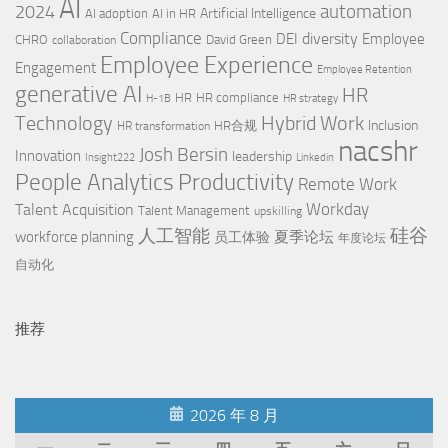
AI
automation
2024
Artificial Intelligence
AI adoption
AI in HR
Compliance
diversity
DEI
Employee
CHRO
David Green
collaboration
Employee Experience
Engagement
Employee Retention
generative AI
HR
HR
HR compliance
H-1B
HR strategy
Technology
Hybrid Work
Inclusion
HR合规
HR transformation
nacshr
Josh Bersin
Innovation
leadership
Insight222
Linkedin
Productivity
People Analytics
Remote Work
Workday
Talent Acquisition
Talent Management
upskilling
硅谷
人工智能
workforce planning
夏季论坛
员工体验
年度论坛
自动化
推荐
2026 年 8 月