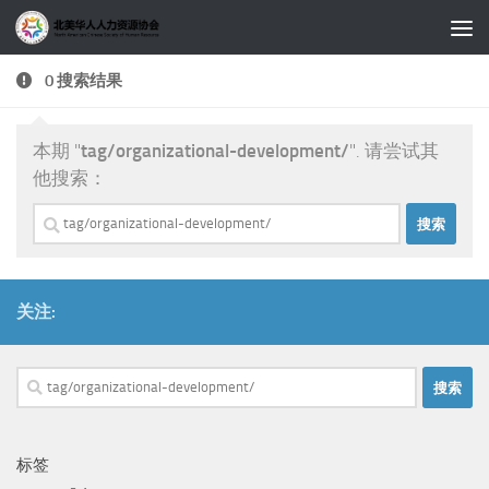
跳至内容
0 搜索结果
本期 "
tag/organizational-development/
". 请尝试其
他搜索：
搜
索：
关注:
搜
索：
标签