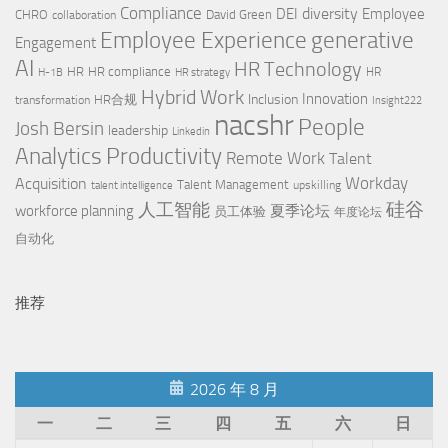
Compliance
diversity
DEI
Employee
CHRO
David Green
collaboration
Employee Experience
generative
Engagement
AI
HR Technology
HR
HR compliance
HR
H-1B
HR strategy
Hybrid Work
Innovation
Inclusion
HR合规
transformation
Insight222
nacshr
People
Josh Bersin
leadership
Linkedin
Productivity
Analytics
Remote Work
Talent
Workday
Acquisition
Talent Management
upskilling
talent intelligence
硅谷
人工智能
workforce planning
夏季论坛
员工体验
年度论坛
自动化
推荐
2026 年 8 月
一
二
三
四
五
六
日