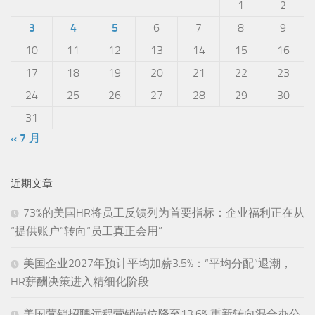
1
2
3
4
5
6
7
8
9
10
11
12
13
14
15
16
17
18
19
20
21
22
23
24
25
26
27
28
29
30
31
« 7 月
近期文章
73%的美国HR将员工反馈列为首要指标：企业福利正在从
“提供账户”转向“员工真正会用”
美国企业2027年预计平均加薪3.5%：“平均分配”退潮，
HR薪酬决策进入精细化阶段
美国营销招聘远程营销岗位降至13.6%,重新转向混合办公