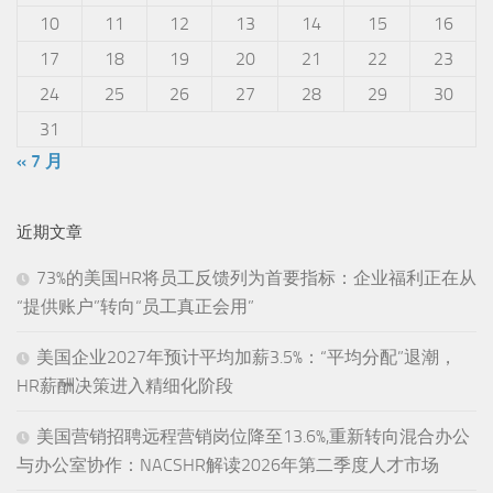
10
11
12
13
14
15
16
17
18
19
20
21
22
23
24
25
26
27
28
29
30
31
« 7 月
近期文章
73%的美国HR将员工反馈列为首要指标：企业福利正在从
“提供账户”转向“员工真正会用”
美国企业2027年预计平均加薪3.5%：“平均分配”退潮，
HR薪酬决策进入精细化阶段
美国营销招聘远程营销岗位降至13.6%,重新转向混合办公
与办公室协作：NACSHR解读2026年第二季度人才市场