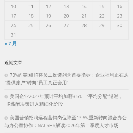
10
11
12
13
14
15
16
17
18
19
20
21
22
23
24
25
26
27
28
29
30
31
« 7 月
近期文章
73%的美国HR将员工反馈列为首要指标：企业福利正在从
“提供账户”转向“员工真正会用”
美国企业2027年预计平均加薪3.5%：“平均分配”退潮，
HR薪酬决策进入精细化阶段
美国营销招聘远程营销岗位降至13.6%,重新转向混合办公
与办公室协作：NACSHR解读2026年第二季度人才市场