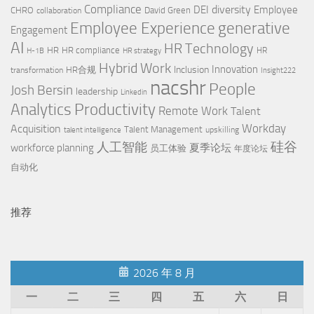
Compliance
diversity
DEI
Employee
CHRO
David Green
collaboration
Employee Experience
generative
Engagement
AI
HR Technology
HR
HR compliance
HR
H-1B
HR strategy
Hybrid Work
Innovation
Inclusion
HR合规
transformation
Insight222
nacshr
People
Josh Bersin
leadership
Linkedin
Productivity
Analytics
Remote Work
Talent
Workday
Acquisition
Talent Management
upskilling
talent intelligence
硅谷
人工智能
workforce planning
夏季论坛
员工体验
年度论坛
自动化
推荐
2026 年 8 月
一
二
三
四
五
六
日