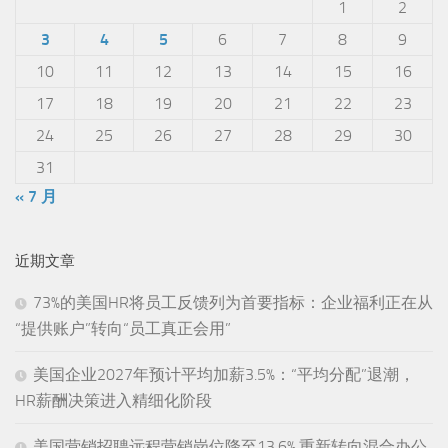
1
2
3
4
5
6
7
8
9
10
11
12
13
14
15
16
17
18
19
20
21
22
23
24
25
26
27
28
29
30
31
« 7 月
近期文章
73%的美国HR将员工反馈列为首要指标：企业福利正在从
“提供账户”转向“员工真正会用”
美国企业2027年预计平均加薪3.5%：“平均分配”退潮，
HR薪酬决策进入精细化阶段
美国营销招聘远程营销岗位降至13.6%,重新转向混合办公