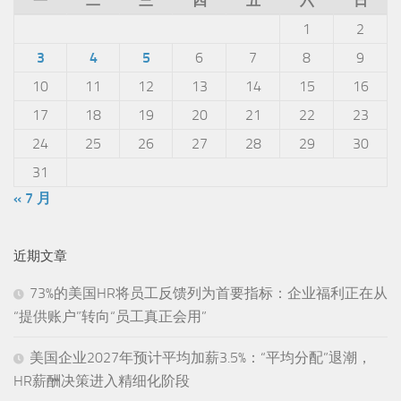
一
二
三
四
五
六
日
1
2
3
4
5
6
7
8
9
10
11
12
13
14
15
16
17
18
19
20
21
22
23
24
25
26
27
28
29
30
31
« 7 月
近期文章
73%的美国HR将员工反馈列为首要指标：企业福利正在从
“提供账户”转向“员工真正会用”
美国企业2027年预计平均加薪3.5%：“平均分配”退潮，
HR薪酬决策进入精细化阶段