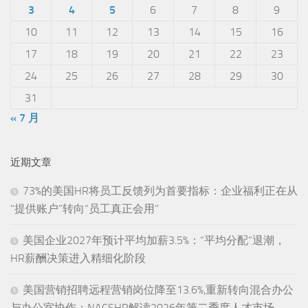
3
4
5
6
7
8
9
10
11
12
13
14
15
16
17
18
19
20
21
22
23
24
25
26
27
28
29
30
31
« 7 月
近期文章
73%的美国HR将员工反馈列为首要指标：企业福利正在从
“提供账户”转向“员工真正会用”
美国企业2027年预计平均加薪3.5%：“平均分配”退潮，
HR薪酬决策进入精细化阶段
美国营销招聘远程营销岗位降至13.6%,重新转向混合办公
与办公室协作：NACSHR解读2026年第二季度人才市场