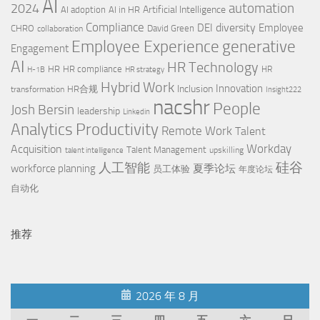
AI
automation
2024
Artificial Intelligence
AI adoption
AI in HR
Compliance
diversity
DEI
Employee
CHRO
David Green
collaboration
Employee Experience
generative
Engagement
AI
HR Technology
HR
HR compliance
HR
H-1B
HR strategy
Hybrid Work
Innovation
Inclusion
HR合规
transformation
Insight222
nacshr
People
Josh Bersin
leadership
Linkedin
Productivity
Analytics
Remote Work
Talent
Workday
Acquisition
Talent Management
upskilling
talent intelligence
硅谷
人工智能
workforce planning
夏季论坛
员工体验
年度论坛
自动化
推荐
2026 年 8 月