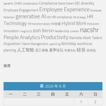
Compliance
diversity
DEI
CHRO
David Green
benefits
collaboration
Employee Experience
Employee Engagement
Employee
generative AI
HR
HR compliance
HR
Retention
HR strategy
Technology
Hybrid Work
Inclusion
HR合规
HR transformation
nacshr
Josh Bersin
Innovation
leadership
Insight222
Linkedin
People Analytics
Productivity
Remote Work
Talent
Workday
Acquisition
workforce
Talent Management
upskilling
硅谷
人工智能
planning
夏季论坛
员工体验
自动化
年度论坛
推荐
2026 年 8 月
一
二
三
四
五
六
日
1
2