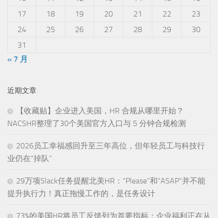
17
18
19
20
21
22
23
24
25
26
27
28
29
30
31
« 7 月
近期文章
【收藏贴】企业进入美国，HR 合规从哪里开始？
NACSHR整理了30个美国官方入口与 5 分钟合规检测
2026员工幸福感回升至三年高位，但年轻员工与科技行
业仍在“掉队”
29万项Slack任务提醒北美HR：“Please”和“ASAP”并不能
提升执行力！真正拖慢工作的，是任务设计
73%的美国HR将员工反馈列为首要指标：企业福利正在从