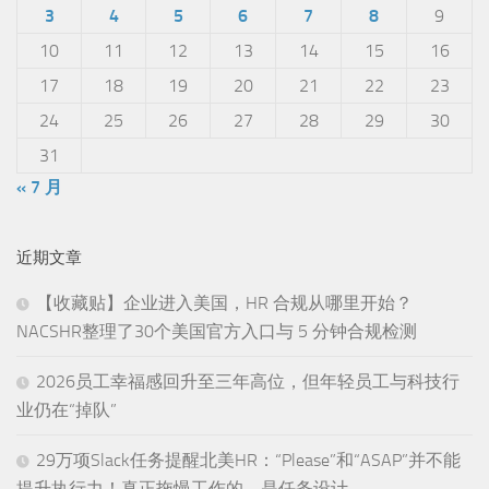
3
4
5
6
7
8
9
10
11
12
13
14
15
16
17
18
19
20
21
22
23
24
25
26
27
28
29
30
31
« 7 月
近期文章
【收藏贴】企业进入美国，HR 合规从哪里开始？
NACSHR整理了30个美国官方入口与 5 分钟合规检测
2026员工幸福感回升至三年高位，但年轻员工与科技行
业仍在“掉队”
29万项Slack任务提醒北美HR：“Please”和“ASAP”并不能
提升执行力！真正拖慢工作的，是任务设计