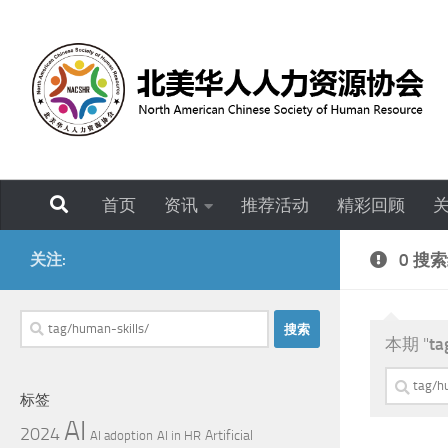
跳至内容
首页
资讯
推荐活动
精彩回顾
关注:
0 搜
搜
本期 "
ta
索：
搜
标签
索：
AI
2024
Artificial
AI adoption
AI in HR