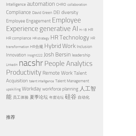
automation
Intelligence
CHRO
collaboration
Compliance
diversity
DEI
David Green
Employee
Employee Engagement
Experience
generative AI
HR
H-1B
HR Technology
HR compliance
HR
HR strategy
Hybrid Work
Inclusion
HR合规
transformation
Josh Bersin
Innovation
leadership
Insight222
nacshr
People Analytics
Linkedin
Productivity
Remote Work
Talent
Acquisition
Talent Management
talent intelligence
Workday
人工智
workforce planning
upskilling
硅谷
能
夏季论坛
员工体验
自动化
年度论坛
推荐