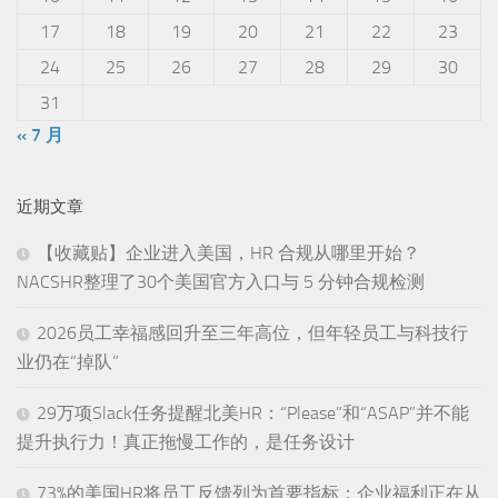
17
18
19
20
21
22
23
24
25
26
27
28
29
30
31
« 7 月
近期文章
【收藏贴】企业进入美国，HR 合规从哪里开始？
NACSHR整理了30个美国官方入口与 5 分钟合规检测
2026员工幸福感回升至三年高位，但年轻员工与科技行
业仍在“掉队”
29万项Slack任务提醒北美HR：“Please”和“ASAP”并不能
提升执行力！真正拖慢工作的，是任务设计
73%的美国HR将员工反馈列为首要指标：企业福利正在从