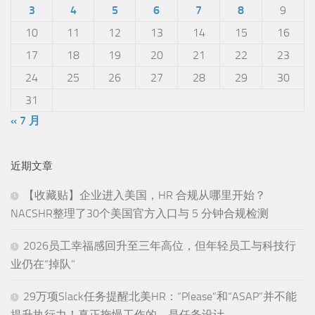
3
4
5
6
7
8
9
10
11
12
13
14
15
16
17
18
19
20
21
22
23
24
25
26
27
28
29
30
31
« 7 月
近期文章
【收藏贴】企业进入美国，HR 合规从哪里开始？
NACSHR整理了30个美国官方入口与 5 分钟合规检测
2026员工幸福感回升至三年高位，但年轻员工与科技行
业仍在“掉队”
29万项Slack任务提醒北美HR：“Please”和“ASAP”并不能
提升执行力！真正拖慢工作的，是任务设计