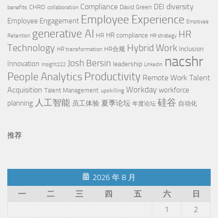
Compliance
diversity
DEI
CHRO
David Green
benefits
collaboration
Employee Experience
Employee Engagement
Employee
generative AI
HR
HR compliance
HR
Retention
HR strategy
Technology
Hybrid Work
Inclusion
HR合规
HR transformation
nacshr
Josh Bersin
Innovation
leadership
Insight222
Linkedin
People Analytics
Productivity
Remote Work
Talent
Workday
Acquisition
workforce
Talent Management
upskilling
硅谷
人工智能
planning
夏季论坛
员工体验
自动化
年度论坛
推荐
2026 年 8 月
一
二
三
四
五
六
日
1
2