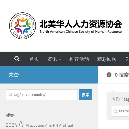
跳至内容
首页
资讯
推荐活动
精彩回顾
关注:
0 搜
搜
本期 "
ta
索：
搜
标签
索：
AI
2024
Artificial
AI adoption
AI in HR