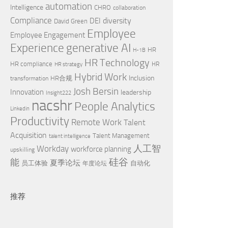
automation
Intelligence
CHRO
collaboration
Compliance
diversity
DEI
David Green
Employee
Employee Engagement
Experience
generative AI
HR
H-1B
HR Technology
HR compliance
HR
HR strategy
Hybrid Work
Inclusion
HR合规
transformation
Josh Bersin
Innovation
leadership
Insight222
nacshr
People Analytics
Linkedin
Productivity
Remote Work
Talent
Acquisition
Talent Management
talent intelligence
Workday
人工智
workforce planning
upskilling
硅谷
能
夏季论坛
员工体验
自动化
年度论坛
推荐