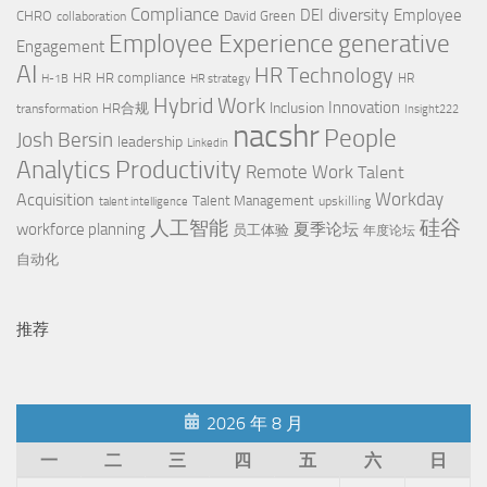
Compliance
diversity
DEI
Employee
CHRO
David Green
collaboration
Employee Experience
generative
Engagement
AI
HR Technology
HR
HR compliance
HR
H-1B
HR strategy
Hybrid Work
Innovation
Inclusion
HR合规
transformation
Insight222
nacshr
People
Josh Bersin
leadership
Linkedin
Productivity
Analytics
Remote Work
Talent
Workday
Acquisition
Talent Management
upskilling
talent intelligence
硅谷
人工智能
workforce planning
夏季论坛
员工体验
年度论坛
自动化
推荐
2026 年 8 月
一
二
三
四
五
六
日