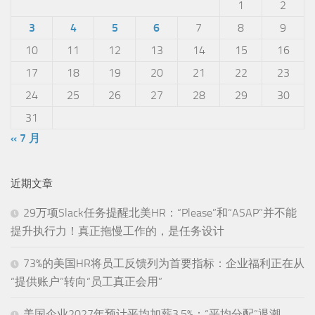
1
2
3
4
5
6
7
8
9
10
11
12
13
14
15
16
17
18
19
20
21
22
23
24
25
26
27
28
29
30
31
« 7 月
近期文章
29万项Slack任务提醒北美HR：“Please”和“ASAP”并不能
提升执行力！真正拖慢工作的，是任务设计
73%的美国HR将员工反馈列为首要指标：企业福利正在从
“提供账户”转向“员工真正会用”
美国企业2027年预计平均加薪3.5%：“平均分配”退潮，