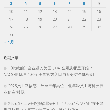
3
4
5
6
7
8
9
10
11
12
13
14
15
16
17
18
19
20
21
22
23
24
25
26
27
28
29
30
31
« 7 月
近期文章
【收藏贴】企业进入美国，HR 合规从哪里开始？
NACSHR整理了30个美国官方入口与 5 分钟合规检测
2026员工幸福感回升至三年高位，但年轻员工与科技行
业仍在“掉队”
29万项Slack任务提醒北美HR：“Please”和“ASAP”并不能
提升执行力！真正拖慢工作的，是任务设计