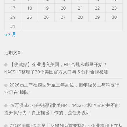
17
18
19
20
21
22
23
24
25
26
27
28
29
30
31
« 7 月
近期文章
【收藏贴】企业进入美国，HR 合规从哪里开始？
NACSHR整理了30个美国官方入口与 5 分钟合规检测
2026员工幸福感回升至三年高位，但年轻员工与科技行
业仍在“掉队”
29万项Slack任务提醒北美HR：“Please”和“ASAP”并不能
提升执行力！真正拖慢工作的，是任务设计
73%的美国HR将员工反馈列为首要指标：企业福利正在从