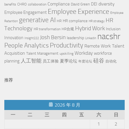
Compliance
diversity
DEI
CHRO
David Green
benefits
collaboration
Employee Experience
Employee Engagement
Employee
generative AI
HR
HR compliance
HR
Retention
HR strategy
Technology
Hybrid Work
Inclusion
HR合规
HR transformation
nacshr
Josh Bersin
Innovation
leadership
Insight222
Linkedin
People Analytics
Productivity
Remote Work
Talent
Workday
Acquisition
workforce
Talent Management
upskilling
硅谷
人工智能
planning
夏季论坛
员工体验
自动化
年度论坛
推荐
2026 年 8 月
一
二
三
四
五
六
日
1
2