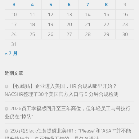
3
4
5
6
7
8
9
10
11
12
13
14
15
16
17
18
19
20
21
22
23
24
25
26
27
28
29
30
31
« 7 月
近期文章
【收藏贴】企业进入美国，HR 合规从哪里开始？
NACSHR整理了30个美国官方入口与 5 分钟合规检测
2026员工幸福感回升至三年高位，但年轻员工与科技行
业仍在“掉队”
29万项Slack任务提醒北美HR：“Please”和“ASAP”并不能
提升执行力！真正拖慢工作的，是任务设计