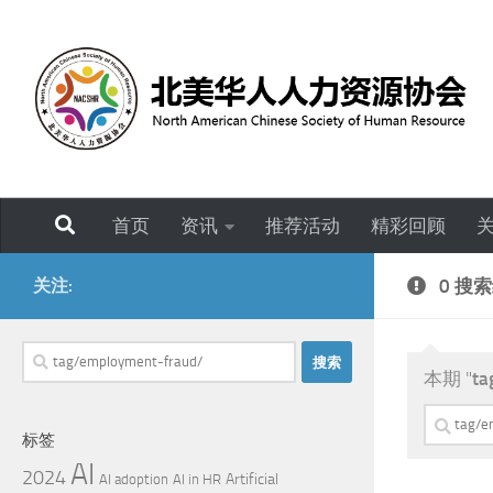
跳至内容
首页
资讯
推荐活动
精彩回顾
关注:
0 搜
搜
本期 "
ta
索：
搜
标签
索：
AI
2024
Artificial
AI adoption
AI in HR