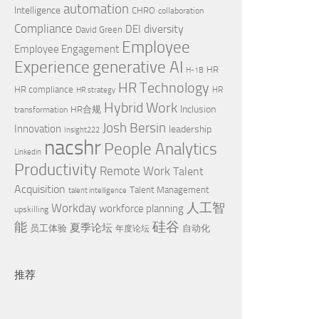
automation
Intelligence
CHRO
collaboration
Compliance
diversity
DEI
David Green
Employee
Employee Engagement
Experience
generative AI
HR
H-1B
HR Technology
HR compliance
HR
HR strategy
Hybrid Work
Inclusion
HR合规
transformation
Josh Bersin
Innovation
leadership
Insight222
nacshr
People Analytics
Linkedin
Productivity
Remote Work
Talent
Acquisition
Talent Management
talent intelligence
Workday
人工智
workforce planning
upskilling
硅谷
能
夏季论坛
员工体验
自动化
年度论坛
推荐