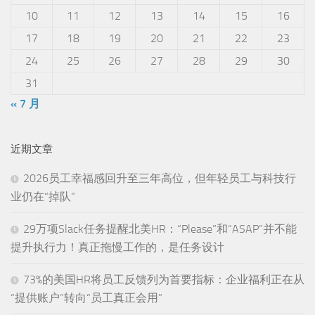
10
11
12
13
14
15
16
17
18
19
20
21
22
23
24
25
26
27
28
29
30
31
« 7 月
近期文章
2026员工幸福感回升至三年高位，但年轻员工与科技行
业仍在“掉队”
29万项Slack任务提醒北美HR：“Please”和“ASAP”并不能
提升执行力！真正拖慢工作的，是任务设计
73%的美国HR将员工反馈列为首要指标：企业福利正在从
“提供账户”转向“员工真正会用”