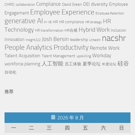
Compliance
diversity
DEI
Employee
CHRO
David Green
collaboration
Employee Experience
Engagement
Employee Retention
generative AI
HR
HR
HR compliance
H-1B
HR strategy
Technology
Hybrid Work
Inclusion
HR合规
HR transformation
nacshr
Josh Bersin
Innovation
leadership
Insight222
Linkedin
Productivity
People Analytics
Remote Work
Workday
Talent Acquisition
Talent Management
upskilling
硅谷
人工智能
workforce planning
夏季论坛
员工体验
年度论坛
自动化
推荐
2026 年 8 月
一
二
三
四
五
六
日