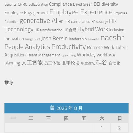
Compliance
diversity
DEI
CHRO
David Green
benefits
collaboration
Employee Experience
Employee Engagement
Employee
generative AI
HR
HR compliance
HR
Retention
HR strategy
Technology
Hybrid Work
Inclusion
HR合规
HR transformation
nacshr
Josh Bersin
Innovation
leadership
Insight222
Linkedin
People Analytics
Productivity
Remote Work
Talent
Workday
Acquisition
workforce
Talent Management
upskilling
硅谷
人工智能
planning
夏季论坛
员工体验
自动化
年度论坛
推荐
2026 年 8 月
一
二
三
四
五
六
日
1
2