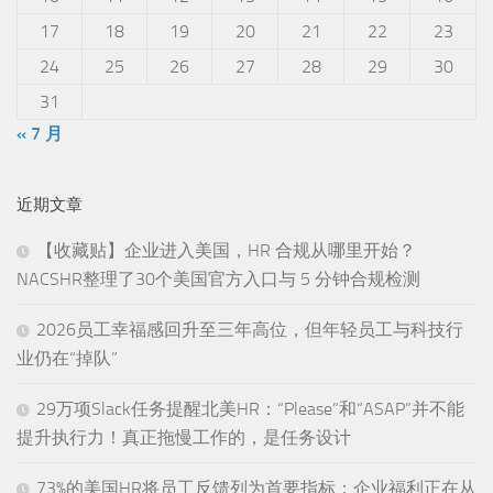
17
18
19
20
21
22
23
24
25
26
27
28
29
30
31
« 7 月
近期文章
【收藏贴】企业进入美国，HR 合规从哪里开始？
NACSHR整理了30个美国官方入口与 5 分钟合规检测
2026员工幸福感回升至三年高位，但年轻员工与科技行
业仍在“掉队”
29万项Slack任务提醒北美HR：“Please”和“ASAP”并不能
提升执行力！真正拖慢工作的，是任务设计
73%的美国HR将员工反馈列为首要指标：企业福利正在从