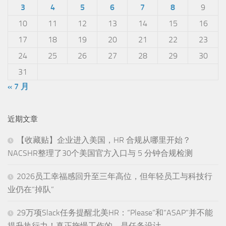
3
4
5
6
7
8
9
10
11
12
13
14
15
16
17
18
19
20
21
22
23
24
25
26
27
28
29
30
31
« 7 月
近期文章
【收藏贴】企业进入美国，HR 合规从哪里开始？
NACSHR整理了30个美国官方入口与 5 分钟合规检测
2026员工幸福感回升至三年高位，但年轻员工与科技行
业仍在“掉队”
29万项Slack任务提醒北美HR：“Please”和“ASAP”并不能
提升执行力！真正拖慢工作的，是任务设计