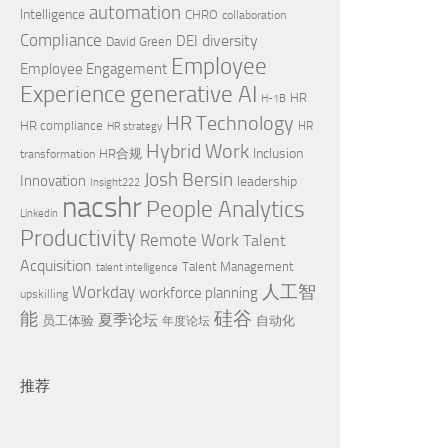
automation
Intelligence
CHRO
collaboration
Compliance
diversity
DEI
David Green
Employee
Employee Engagement
Experience
generative AI
HR
H-1B
HR Technology
HR compliance
HR
HR strategy
Hybrid Work
Inclusion
HR合规
transformation
Josh Bersin
Innovation
leadership
Insight222
nacshr
People Analytics
Linkedin
Productivity
Remote Work
Talent
Acquisition
Talent Management
talent intelligence
Workday
人工智
workforce planning
upskilling
硅谷
能
夏季论坛
员工体验
自动化
年度论坛
推荐