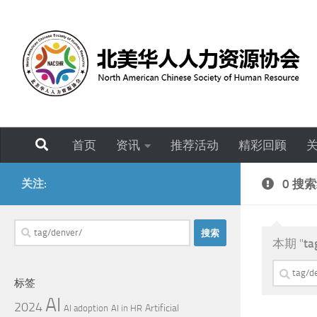
跳至内容
首页
资讯
推荐活动
精彩回顾
关注:
0 搜
搜
本期 "
ta
索：
搜
标签
索：
AI
2024
Artificial
AI adoption
AI in HR