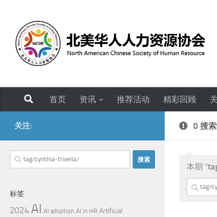
跳至内容
首页
资讯
推荐活动
精彩回顾
关注:
0 搜
搜
本期 "
ta
索：
搜
标签
索：
AI
2024
Artificial
AI adoption
AI in HR