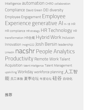
automation
Intelligence
CHRO
collaboration
Compliance
diversity
DEI
David Green
Employee
Employee Engagement
Experience
generative AI
HR
H-1B
HR Technology
HR compliance
HR
HR strategy
Hybrid Work
Inclusion
HR合规
transformation
Josh Bersin
Innovation
leadership
Insight222
nacshr
People Analytics
Linkedin
Productivity
Remote Work
Talent
Acquisition
Talent Management
talent intelligence
Workday
人工智
workforce planning
upskilling
硅谷
能
夏季论坛
员工体验
自动化
年度论坛
推荐