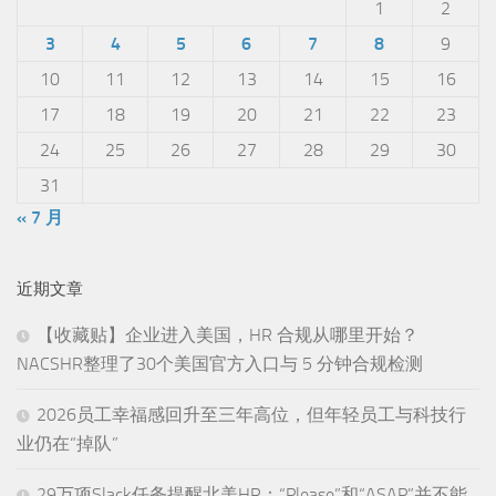
1
2
3
4
5
6
7
8
9
10
11
12
13
14
15
16
17
18
19
20
21
22
23
24
25
26
27
28
29
30
31
« 7 月
近期文章
【收藏贴】企业进入美国，HR 合规从哪里开始？
NACSHR整理了30个美国官方入口与 5 分钟合规检测
2026员工幸福感回升至三年高位，但年轻员工与科技行
业仍在“掉队”
29万项Slack任务提醒北美HR：“Please”和“ASAP”并不能