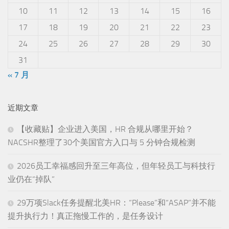
10
11
12
13
14
15
16
17
18
19
20
21
22
23
24
25
26
27
28
29
30
31
« 7 月
近期文章
【收藏贴】企业进入美国，HR 合规从哪里开始？
NACSHR整理了30个美国官方入口与 5 分钟合规检测
2026员工幸福感回升至三年高位，但年轻员工与科技行
业仍在“掉队”
29万项Slack任务提醒北美HR：“Please”和“ASAP”并不能
提升执行力！真正拖慢工作的，是任务设计