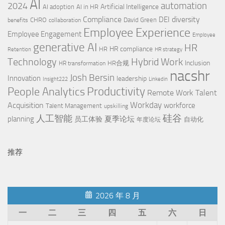
AI
automation
2024
Artificial Intelligence
AI adoption
AI in HR
Compliance
diversity
DEI
CHRO
David Green
benefits
collaboration
Employee Experience
Employee Engagement
Employee
generative AI
HR
HR compliance
HR
Retention
HR strategy
Technology
Hybrid Work
Inclusion
HR合规
HR transformation
nacshr
Josh Bersin
Innovation
leadership
Insight222
Linkedin
People Analytics
Productivity
Remote Work
Talent
Workday
Acquisition
workforce
Talent Management
upskilling
硅谷
人工智能
planning
夏季论坛
员工体验
自动化
年度论坛
推荐
2026 年 8 月
一
二
三
四
五
六
日