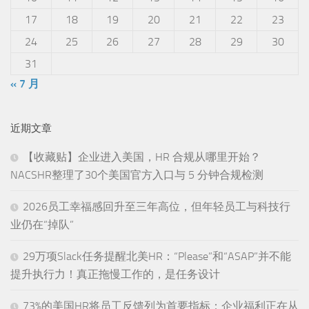
17
18
19
20
21
22
23
24
25
26
27
28
29
30
31
« 7 月
近期文章
【收藏贴】企业进入美国，HR 合规从哪里开始？
NACSHR整理了30个美国官方入口与 5 分钟合规检测
2026员工幸福感回升至三年高位，但年轻员工与科技行
业仍在“掉队”
29万项Slack任务提醒北美HR：“Please”和“ASAP”并不能
提升执行力！真正拖慢工作的，是任务设计
73%的美国HR将员工反馈列为首要指标：企业福利正在从