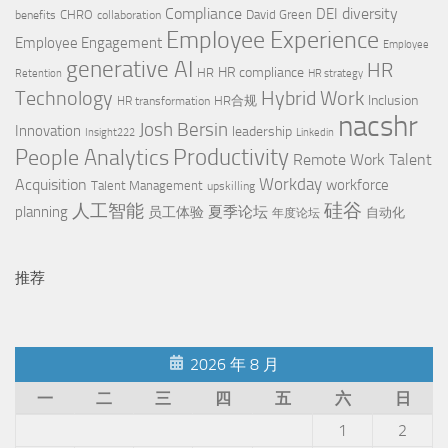
Compliance
diversity
DEI
CHRO
David Green
benefits
collaboration
Employee Experience
Employee Engagement
Employee
generative AI
HR
HR compliance
HR
Retention
HR strategy
Technology
Hybrid Work
Inclusion
HR合规
HR transformation
nacshr
Josh Bersin
Innovation
leadership
Insight222
Linkedin
People Analytics
Productivity
Remote Work
Talent
Workday
Acquisition
workforce
Talent Management
upskilling
硅谷
人工智能
planning
夏季论坛
员工体验
自动化
年度论坛
推荐
2026 年 8 月
一
二
三
四
五
六
日
1
2