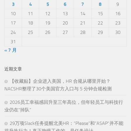
3
4
5
6
7
8
9
10
11
12
13
14
15
16
17
18
19
20
21
22
23
24
25
26
27
28
29
30
31
« 7 月
近期文章
【收藏贴】企业进入美国，HR 合规从哪里开始？
NACSHR整理了30个美国官方入口与 5 分钟合规检测
2026员工幸福感回升至三年高位，但年轻员工与科技行
业仍在“掉队”
29万项Slack任务提醒北美HR：“Please”和“ASAP”并不能
提升执行力！真正拖慢工作的，是任务设计