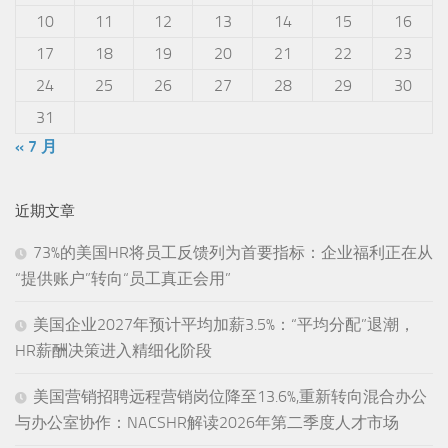
10
11
12
13
14
15
16
17
18
19
20
21
22
23
24
25
26
27
28
29
30
31
« 7 月
近期文章
73%的美国HR将员工反馈列为首要指标：企业福利正在从
“提供账户”转向“员工真正会用”
美国企业2027年预计平均加薪3.5%：“平均分配”退潮，
HR薪酬决策进入精细化阶段
美国营销招聘远程营销岗位降至13.6%,重新转向混合办公
与办公室协作：NACSHR解读2026年第二季度人才市场