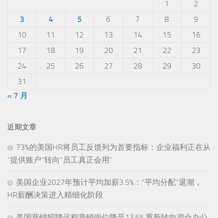
1
2
3
4
5
6
7
8
9
10
11
12
13
14
15
16
17
18
19
20
21
22
23
24
25
26
27
28
29
30
31
« 7 月
近期文章
73%的美国HR将员工反馈列为首要指标：企业福利正在从
“提供账户”转向“员工真正会用”
美国企业2027年预计平均加薪3.5%：“平均分配”退潮，
HR薪酬决策进入精细化阶段
美国营销招聘远程营销岗位降至13.6%,重新转向混合办公