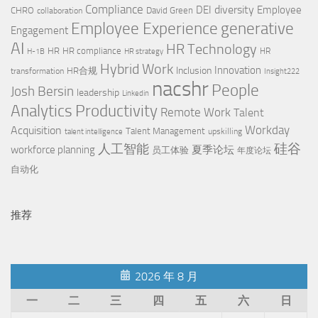
Compliance
diversity
DEI
Employee
CHRO
David Green
collaboration
Employee Experience
generative
Engagement
AI
HR Technology
HR
HR compliance
HR
H-1B
HR strategy
Hybrid Work
Innovation
Inclusion
HR合规
transformation
Insight222
nacshr
People
Josh Bersin
leadership
Linkedin
Productivity
Analytics
Remote Work
Talent
Workday
Acquisition
Talent Management
upskilling
talent intelligence
硅谷
人工智能
workforce planning
夏季论坛
员工体验
年度论坛
自动化
推荐
2026 年 8 月
一
二
三
四
五
六
日