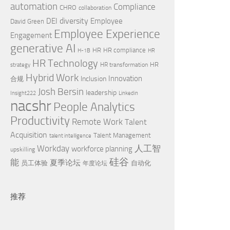
automation
Compliance
CHRO
collaboration
diversity
DEI
Employee
David Green
Employee Experience
Engagement
generative AI
HR
HR compliance
H-1B
HR
HR Technology
HR
HR transformation
strategy
Hybrid Work
Innovation
Inclusion
合规
Josh Bersin
leadership
Insight222
Linkedin
nacshr
People Analytics
Productivity
Remote Work
Talent
Acquisition
Talent Management
talent intelligence
Workday
人工智
workforce planning
upskilling
硅谷
能
夏季论坛
员工体验
自动化
年度论坛
推荐