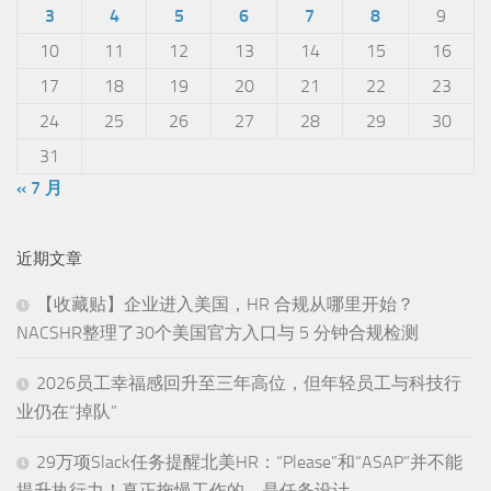
3
4
5
6
7
8
9
10
11
12
13
14
15
16
17
18
19
20
21
22
23
24
25
26
27
28
29
30
31
« 7 月
近期文章
【收藏贴】企业进入美国，HR 合规从哪里开始？
NACSHR整理了30个美国官方入口与 5 分钟合规检测
2026员工幸福感回升至三年高位，但年轻员工与科技行
业仍在“掉队”
29万项Slack任务提醒北美HR：“Please”和“ASAP”并不能
提升执行力！真正拖慢工作的，是任务设计