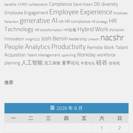
Compliance
diversity
DEI
CHRO
David Green
benefits
collaboration
Employee Experience
Employee Engagement
Employee
generative AI
HR
HR compliance
HR
Retention
HR strategy
Technology
Hybrid Work
Inclusion
HR合规
HR transformation
nacshr
Josh Bersin
Innovation
leadership
Insight222
Linkedin
People Analytics
Productivity
Remote Work
Talent
Workday
Acquisition
workforce
Talent Management
upskilling
硅谷
人工智能
planning
夏季论坛
员工体验
自动化
年度论坛
推荐
2026 年 8 月
一
二
三
四
五
六
日
1
2