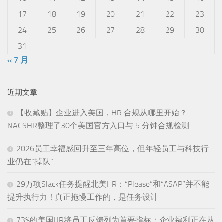
17
18
19
20
21
22
23
24
25
26
27
28
29
30
31
« 7 月
近期文章
【收藏贴】企业进入美国，HR 合规从哪里开始？
NACSHR整理了30个美国官方入口与 5 分钟合规检测
2026员工幸福感回升至三年高位，但年轻员工与科技行
业仍在“掉队”
29万项Slack任务提醒北美HR：“Please”和“ASAP”并不能
提升执行力！真正拖慢工作的，是任务设计
73%的美国HR将员工反馈列为首要指标：企业福利正在从