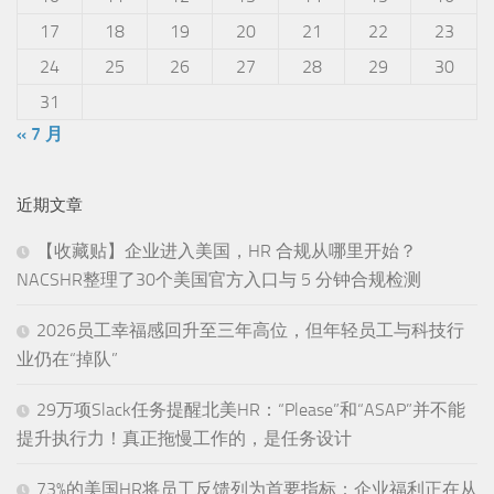
17
18
19
20
21
22
23
24
25
26
27
28
29
30
31
« 7 月
近期文章
【收藏贴】企业进入美国，HR 合规从哪里开始？
NACSHR整理了30个美国官方入口与 5 分钟合规检测
2026员工幸福感回升至三年高位，但年轻员工与科技行
业仍在“掉队”
29万项Slack任务提醒北美HR：“Please”和“ASAP”并不能
提升执行力！真正拖慢工作的，是任务设计
73%的美国HR将员工反馈列为首要指标：企业福利正在从