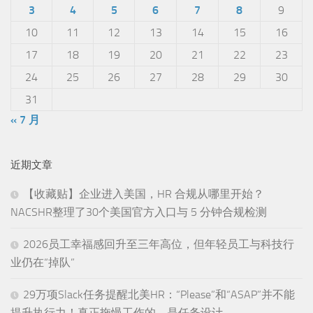
3
4
5
6
7
8
9
10
11
12
13
14
15
16
17
18
19
20
21
22
23
24
25
26
27
28
29
30
31
« 7 月
近期文章
【收藏贴】企业进入美国，HR 合规从哪里开始？
NACSHR整理了30个美国官方入口与 5 分钟合规检测
2026员工幸福感回升至三年高位，但年轻员工与科技行
业仍在“掉队”
29万项Slack任务提醒北美HR：“Please”和“ASAP”并不能
提升执行力！真正拖慢工作的，是任务设计