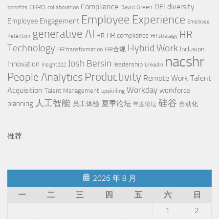
Compliance
diversity
DEI
CHRO
David Green
benefits
collaboration
Employee Experience
Employee Engagement
Employee
generative AI
HR
HR compliance
HR
Retention
HR strategy
Technology
Hybrid Work
Inclusion
HR合规
HR transformation
nacshr
Josh Bersin
Innovation
leadership
Insight222
Linkedin
People Analytics
Productivity
Remote Work
Talent
Workday
Acquisition
workforce
Talent Management
upskilling
硅谷
人工智能
planning
夏季论坛
员工体验
自动化
年度论坛
推荐
2026 年 8 月
一
二
三
四
五
六
日
1
2