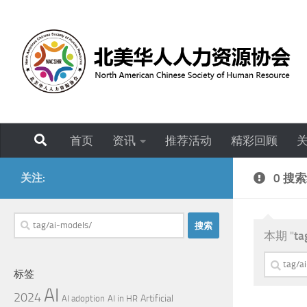
跳至内容
首页
资讯
推荐活动
精彩回顾
关注:
0 搜
搜
本期 "
ta
索：
搜
标签
索：
AI
2024
Artificial
AI adoption
AI in HR