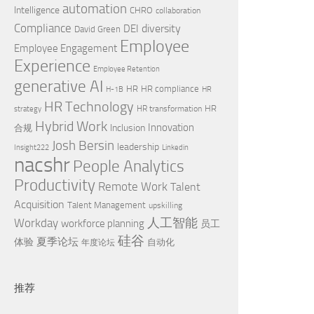
automation
Intelligence
CHRO
collaboration
Compliance
diversity
DEI
David Green
Employee
Employee Engagement
Experience
Employee Retention
generative AI
HR
HR compliance
H-1B
HR
HR Technology
HR
HR transformation
strategy
Hybrid Work
Innovation
Inclusion
合规
Josh Bersin
leadership
Insight222
Linkedin
nacshr
People Analytics
Productivity
Remote Work
Talent
Acquisition
Talent Management
upskilling
Workday
人工智能
workforce planning
员工
硅谷
夏季论坛
体验
自动化
年度论坛
推荐