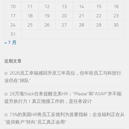
10
11
12
13
14
15
16
17
18
19
20
21
22
23
24
25
26
27
28
29
30
31
« 7 月
近期文章
2026员工幸福感回升至三年高位，但年轻员工与科技行
业仍在“掉队”
29万项Slack任务提醒北美HR：“Please”和“ASAP”并不能
提升执行力！真正拖慢工作的，是任务设计
73%的美国HR将员工反馈列为首要指标：企业福利正在从
“提供账户”转向“员工真正会用”