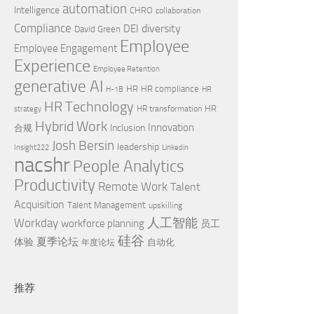
automation
Intelligence
CHRO
collaboration
Compliance
diversity
DEI
David Green
Employee
Employee Engagement
Experience
Employee Retention
generative AI
HR
HR compliance
H-1B
HR
HR Technology
HR
HR transformation
strategy
Hybrid Work
Innovation
Inclusion
合规
Josh Bersin
leadership
Insight222
Linkedin
nacshr
People Analytics
Productivity
Remote Work
Talent
Acquisition
Talent Management
upskilling
Workday
人工智能
workforce planning
员工
硅谷
夏季论坛
体验
自动化
年度论坛
推荐