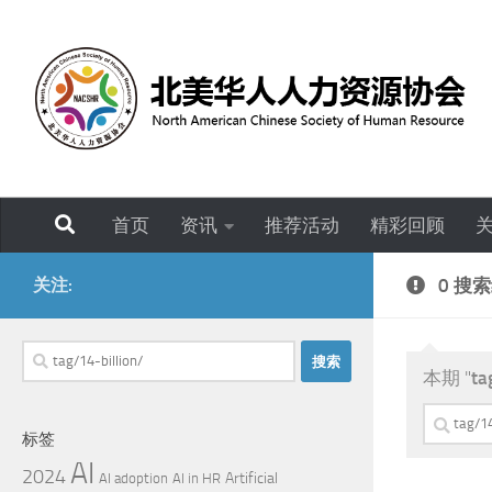
跳至内容
首页
资讯
推荐活动
精彩回顾
关注:
0 搜
搜
本期 "
ta
索：
搜
标签
索：
AI
2024
Artificial
AI adoption
AI in HR