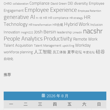
Compliance
diversity
DEI
Employee
CHRO
David Green
collaboration
Employee Experience
Engagement
Employee Retention
generative AI
HR
HR
HR compliance
H-1B
HR strategy
Technology
Hybrid Work
Inclusion
HR合规
HR transformation
nacshr
Josh Bersin
Innovation
leadership
Insight222
Linkedin
Productivity
People Analytics
Remote Work
Workday
Talent Acquisition
Talent Management
upskilling
硅谷
人工智能
workforce planning
夏季论坛
员工体验
年度论坛
自动化
推荐
2026 年 8 月
一
二
三
四
五
六
日