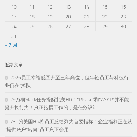
10
11
12
13
14
15
16
17
18
19
20
21
22
23
24
25
26
27
28
29
30
31
« 7 月
近期文章
2026员工幸福感回升至三年高位，但年轻员工与科技行
业仍在“掉队”
29万项Slack任务提醒北美HR：“Please”和“ASAP”并不能
提升执行力！真正拖慢工作的，是任务设计
73%的美国HR将员工反馈列为首要指标：企业福利正在从
“提供账户”转向“员工真正会用”