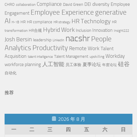
Compliance
diversity
DEI
Employee
CHRO
David Green
collaboration
Employee Experience
generative
Engagement
AI
HR Technology
HR
HR compliance
HR
H-1B
HR strategy
Hybrid Work
Innovation
Inclusion
HR合规
transformation
Insight222
nacshr
People
Josh Bersin
leadership
Linkedin
Productivity
Analytics
Remote Work
Talent
Workday
Acquisition
Talent Management
upskilling
talent intelligence
硅谷
人工智能
workforce planning
夏季论坛
员工体验
年度论坛
自动化
推荐
2026 年 8 月
一
二
三
四
五
六
日