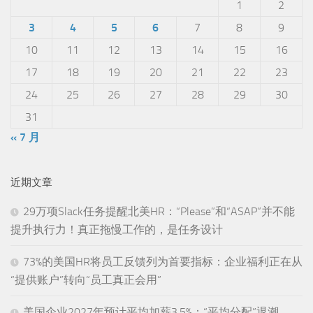
1
2
3
4
5
6
7
8
9
10
11
12
13
14
15
16
17
18
19
20
21
22
23
24
25
26
27
28
29
30
31
« 7 月
近期文章
29万项Slack任务提醒北美HR：“Please”和“ASAP”并不能
提升执行力！真正拖慢工作的，是任务设计
73%的美国HR将员工反馈列为首要指标：企业福利正在从
“提供账户”转向“员工真正会用”
美国企业2027年预计平均加薪3.5%：“平均分配”退潮，