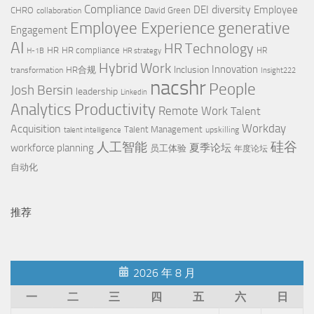
Compliance
diversity
DEI
Employee
CHRO
David Green
collaboration
Employee Experience
generative
Engagement
AI
HR Technology
HR
HR compliance
HR
H-1B
HR strategy
Hybrid Work
Innovation
Inclusion
HR合规
transformation
Insight222
nacshr
People
Josh Bersin
leadership
Linkedin
Productivity
Analytics
Remote Work
Talent
Workday
Acquisition
Talent Management
upskilling
talent intelligence
硅谷
人工智能
workforce planning
夏季论坛
员工体验
年度论坛
自动化
推荐
2026 年 8 月
一
二
三
四
五
六
日