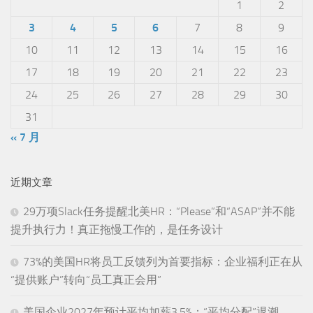
1
2
3
4
5
6
7
8
9
10
11
12
13
14
15
16
17
18
19
20
21
22
23
24
25
26
27
28
29
30
31
« 7 月
近期文章
29万项Slack任务提醒北美HR：“Please”和“ASAP”并不能
提升执行力！真正拖慢工作的，是任务设计
73%的美国HR将员工反馈列为首要指标：企业福利正在从
“提供账户”转向“员工真正会用”
美国企业2027年预计平均加薪3.5%：“平均分配”退潮，