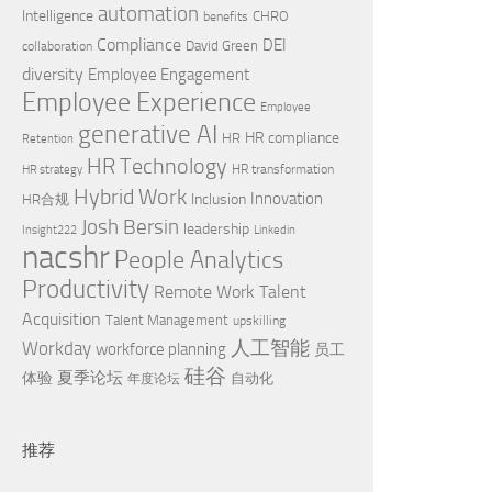
automation
Intelligence
CHRO
benefits
Compliance
DEI
David Green
collaboration
diversity
Employee Engagement
Employee Experience
Employee
generative AI
HR compliance
HR
Retention
HR Technology
HR transformation
HR strategy
Hybrid Work
Innovation
Inclusion
HR合规
Josh Bersin
leadership
Insight222
Linkedin
nacshr
People Analytics
Productivity
Remote Work
Talent
Acquisition
Talent Management
upskilling
Workday
人工智能
workforce planning
员工
硅谷
夏季论坛
体验
自动化
年度论坛
推荐