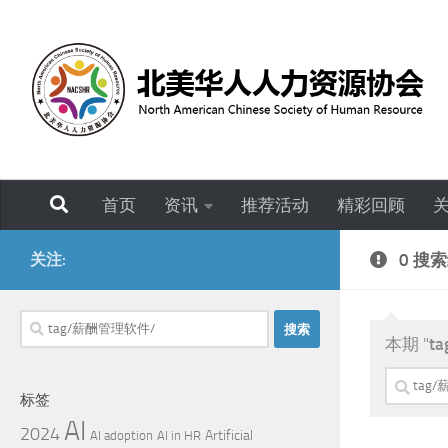
跳至内容
首页
资讯
推荐活动
精彩回顾
关注:
0 搜
搜
本期 "
t
索：
搜
标签
索：
AI
2024
Artificial
AI adoption
AI in HR