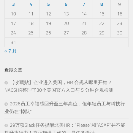
3
4
5
6
7
8
9
10
11
12
13
14
15
16
17
18
19
20
21
22
23
24
25
26
27
28
29
30
31
« 7 月
近期文章
【收藏贴】企业进入美国，HR 合规从哪里开始？
NACSHR整理了30个美国官方入口与 5 分钟合规检测
2026员工幸福感回升至三年高位，但年轻员工与科技行
业仍在“掉队”
29万项Slack任务提醒北美HR：“Please”和“ASAP”并不能
提升执行力！真正拖慢工作的，是任务设计