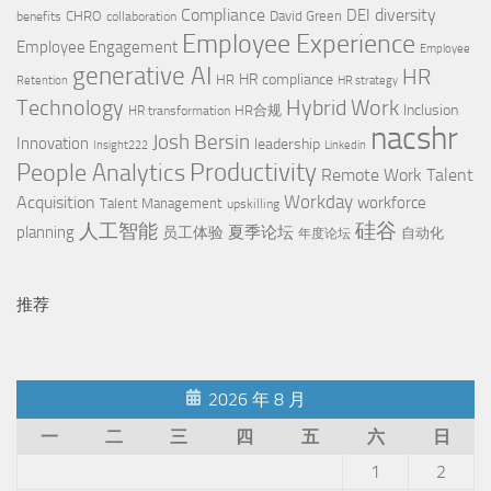
Compliance
diversity
DEI
CHRO
David Green
benefits
collaboration
Employee Experience
Employee Engagement
Employee
generative AI
HR
HR compliance
HR
Retention
HR strategy
Technology
Hybrid Work
Inclusion
HR合规
HR transformation
nacshr
Josh Bersin
Innovation
leadership
Insight222
Linkedin
People Analytics
Productivity
Remote Work
Talent
Workday
Acquisition
workforce
Talent Management
upskilling
硅谷
人工智能
planning
夏季论坛
员工体验
自动化
年度论坛
推荐
2026 年 8 月
一
二
三
四
五
六
日
1
2