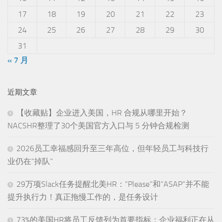
17
18
19
20
21
22
23
24
25
26
27
28
29
30
31
« 7 月
近期文章
【收藏贴】企业进入美国，HR 合规从哪里开始？
NACSHR整理了30个美国官方入口与 5 分钟合规检测
2026员工幸福感回升至三年高位，但年轻员工与科技行
业仍在“掉队”
29万项Slack任务提醒北美HR：“Please”和“ASAP”并不能
提升执行力！真正拖慢工作的，是任务设计
73%的美国HR将员工反馈列为首要指标：企业福利正在从