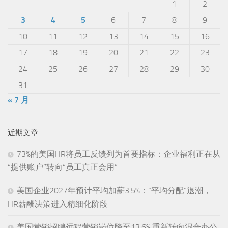
1
2
3
4
5
6
7
8
9
10
11
12
13
14
15
16
17
18
19
20
21
22
23
24
25
26
27
28
29
30
31
« 7 月
近期文章
73%的美国HR将员工反馈列为首要指标：企业福利正在从
“提供账户”转向“员工真正会用”
美国企业2027年预计平均加薪3.5%：“平均分配”退潮，
HR薪酬决策进入精细化阶段
美国营销招聘远程营销岗位降至13.6%,重新转向混合办公