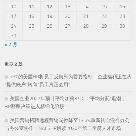
10
11
12
13
14
15
16
17
18
19
20
21
22
23
24
25
26
27
28
29
30
31
« 7 月
近期文章
73%的美国HR将员工反馈列为首要指标：企业福利正在从
“提供账户”转向“员工真正会用”
美国企业2027年预计平均加薪3.5%：“平均分配”退潮，
HR薪酬决策进入精细化阶段
美国营销招聘远程营销岗位降至13.6%,重新转向混合办公
与办公室协作：NACSHR解读2026年第二季度人才市场