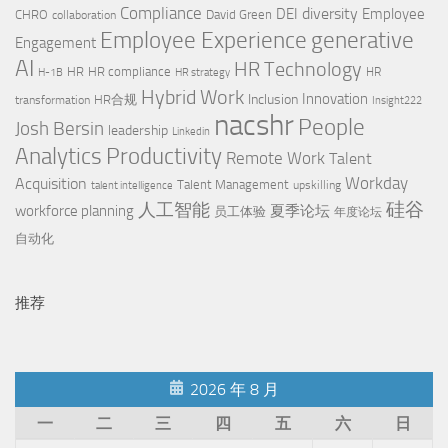
Compliance
diversity
DEI
Employee
CHRO
David Green
collaboration
Employee Experience
generative
Engagement
AI
HR Technology
HR
HR compliance
HR
H-1B
HR strategy
Hybrid Work
Innovation
Inclusion
HR合规
transformation
Insight222
nacshr
People
Josh Bersin
leadership
Linkedin
Productivity
Analytics
Remote Work
Talent
Workday
Acquisition
Talent Management
upskilling
talent intelligence
硅谷
人工智能
workforce planning
夏季论坛
员工体验
年度论坛
自动化
推荐
2026 年 8 月
一
二
三
四
五
六
日