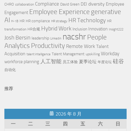
Compliance
diversity
DEI
Employee
CHRO
David Green
collaboration
Employee Experience
generative
Engagement
AI
HR Technology
HR
HR compliance
HR
H-1B
HR strategy
Hybrid Work
Innovation
Inclusion
HR合规
transformation
Insight222
nacshr
People
Josh Bersin
leadership
Linkedin
Productivity
Analytics
Remote Work
Talent
Workday
Acquisition
Talent Management
upskilling
talent intelligence
硅谷
人工智能
workforce planning
夏季论坛
员工体验
年度论坛
自动化
推荐
2026 年 8 月
一
二
三
四
五
六
日