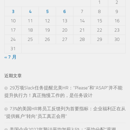
1
2
3
4
5
6
7
8
9
10
11
12
13
14
15
16
17
18
19
20
21
22
23
24
25
26
27
28
29
30
31
« 7 月
近期文章
29万项Slack任务提醒北美HR：“Please”和“ASAP”并不能
提升执行力！真正拖慢工作的，是任务设计
73%的美国HR将员工反馈列为首要指标：企业福利正在从
“提供账户”转向“员工真正会用”
美国企业2027年预计平均加薪3.5%：“平均分配”退潮，