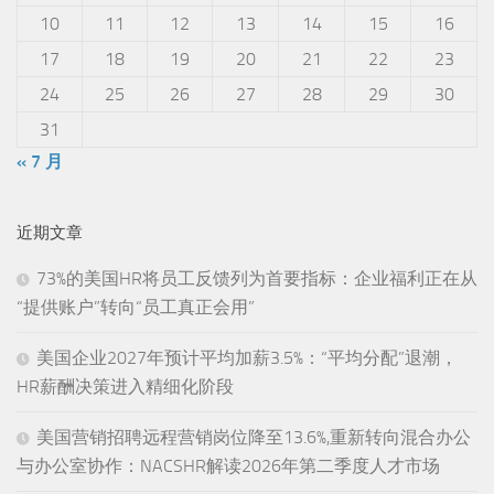
10
11
12
13
14
15
16
17
18
19
20
21
22
23
24
25
26
27
28
29
30
31
« 7 月
近期文章
73%的美国HR将员工反馈列为首要指标：企业福利正在从
“提供账户”转向“员工真正会用”
美国企业2027年预计平均加薪3.5%：“平均分配”退潮，
HR薪酬决策进入精细化阶段
美国营销招聘远程营销岗位降至13.6%,重新转向混合办公
与办公室协作：NACSHR解读2026年第二季度人才市场