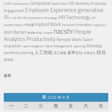
Compliance
diversity
DEI
Employee
CHRO
David Green
collaboration
Employee Experience
generative
Engagement
AI
HR Technology
HR
HR compliance
HR
H-1B
HR strategy
Hybrid Work
Innovation
Inclusion
HR合规
transformation
Insight222
nacshr
People
Josh Bersin
leadership
Linkedin
Productivity
Analytics
Remote Work
Talent
Workday
Acquisition
Talent Management
upskilling
talent intelligence
硅谷
人工智能
workforce planning
夏季论坛
员工体验
年度论坛
自动化
推荐
2026 年 8 月
一
二
三
四
五
六
日