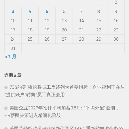
1
2
3
4
5
6
7
8
9
10
11
12
13
14
15
16
17
18
19
20
21
22
23
24
25
26
27
28
29
30
31
« 7 月
近期文章
73%的美国HR将员工反馈列为首要指标：企业福利正在从
“提供账户”转向“员工真正会用”
美国企业2027年预计平均加薪3.5%：“平均分配”退潮，
HR薪酬决策进入精细化阶段
美国营销招聘远程营销岗位降至13.6%,重新转向混合办公