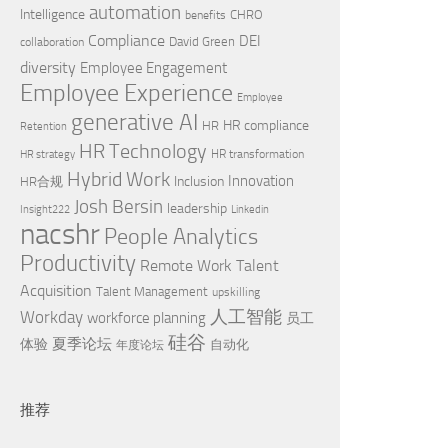
automation
Intelligence
CHRO
benefits
Compliance
DEI
David Green
collaboration
diversity
Employee Engagement
Employee Experience
Employee
generative AI
HR compliance
HR
Retention
HR Technology
HR transformation
HR strategy
Hybrid Work
Innovation
Inclusion
HR合规
Josh Bersin
leadership
Insight222
Linkedin
nacshr
People Analytics
Productivity
Remote Work
Talent
Acquisition
Talent Management
upskilling
Workday
人工智能
workforce planning
员工
硅谷
夏季论坛
体验
自动化
年度论坛
推荐