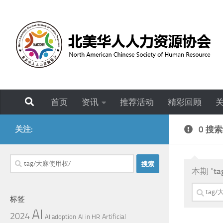
跳至内容
首页
资讯
推荐活动
精彩回顾
关注:
0 搜
搜
本期 "
t
索：
搜
标签
索：
AI
2024
Artificial
AI adoption
AI in HR