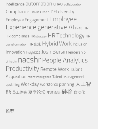
automation
Intelligence
CHRO
collaboration
Compliance
diversity
DEI
David Green
Employee
Employee Engagement
Experience
generative AI
HR
H-1B
HR Technology
HR compliance
HR
HR strategy
Hybrid Work
Inclusion
HR合规
transformation
Josh Bersin
Innovation
leadership
Insight222
nacshr
People Analytics
Linkedin
Productivity
Remote Work
Talent
Acquisition
Talent Management
talent intelligence
Workday
人工智
workforce planning
upskilling
硅谷
能
夏季论坛
员工体验
自动化
年度论坛
推荐