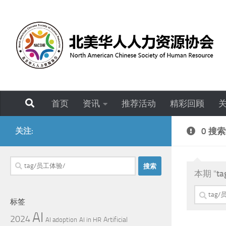
跳至内容
首页
资讯
推荐活动
精彩回顾
关注:
0 搜
搜
本期 "
t
索：
搜
标签
索：
AI
2024
Artificial
AI adoption
AI in HR