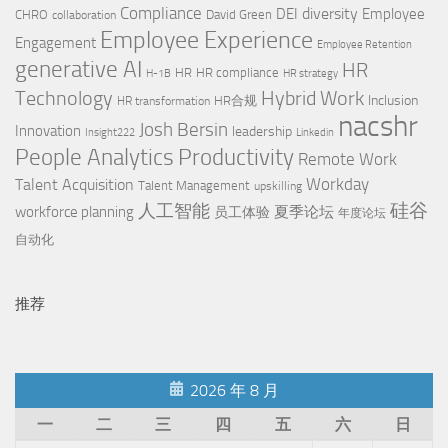
Compliance
diversity
DEI
Employee
CHRO
David Green
collaboration
Employee Experience
Engagement
Employee Retention
generative AI
HR
HR
HR compliance
H-1B
HR strategy
Technology
Hybrid Work
Inclusion
HR合规
HR transformation
nacshr
Josh Bersin
Innovation
leadership
Insight222
Linkedin
Productivity
People Analytics
Remote Work
Workday
Talent Acquisition
Talent Management
upskilling
硅谷
人工智能
workforce planning
夏季论坛
员工体验
年度论坛
自动化
推荐
2026 年 8 月
一
二
三
四
五
六
日