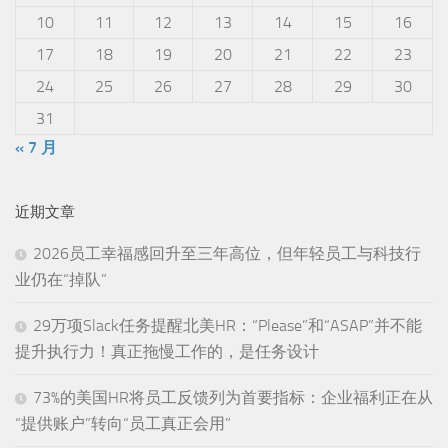
10
11
12
13
14
15
16
17
18
19
20
21
22
23
24
25
26
27
28
29
30
31
« 7 月
近期文章
2026员工幸福感回升至三年高位，但年轻员工与科技行
业仍在“掉队”
29万项Slack任务提醒北美HR：“Please”和“ASAP”并不能
提升执行力！真正拖慢工作的，是任务设计
73%的美国HR将员工反馈列为首要指标：企业福利正在从
“提供账户”转向“员工真正会用”