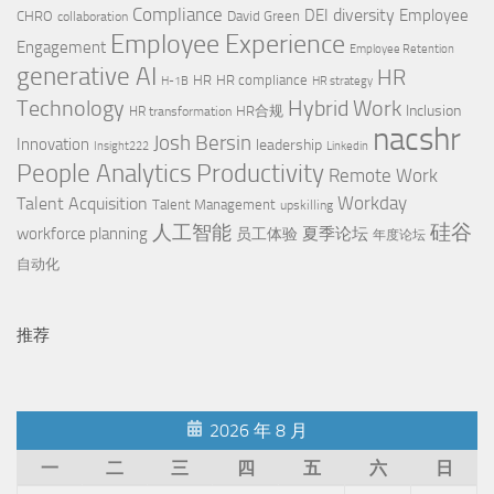
Compliance
diversity
DEI
Employee
CHRO
David Green
collaboration
Employee Experience
Engagement
Employee Retention
generative AI
HR
HR
HR compliance
H-1B
HR strategy
Technology
Hybrid Work
Inclusion
HR合规
HR transformation
nacshr
Josh Bersin
Innovation
leadership
Insight222
Linkedin
Productivity
People Analytics
Remote Work
Workday
Talent Acquisition
Talent Management
upskilling
硅谷
人工智能
workforce planning
夏季论坛
员工体验
年度论坛
自动化
推荐
2026 年 8 月
一
二
三
四
五
六
日