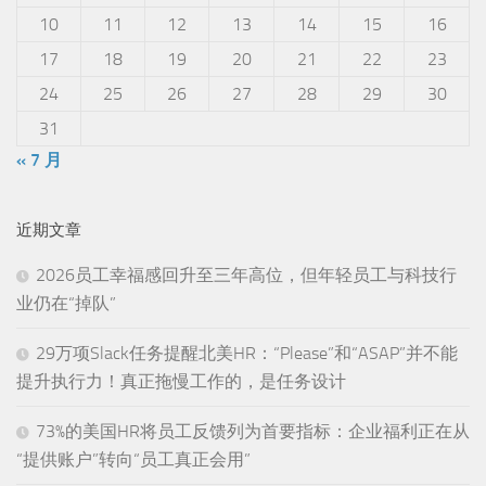
10
11
12
13
14
15
16
17
18
19
20
21
22
23
24
25
26
27
28
29
30
31
« 7 月
近期文章
2026员工幸福感回升至三年高位，但年轻员工与科技行
业仍在“掉队”
29万项Slack任务提醒北美HR：“Please”和“ASAP”并不能
提升执行力！真正拖慢工作的，是任务设计
73%的美国HR将员工反馈列为首要指标：企业福利正在从
“提供账户”转向“员工真正会用”