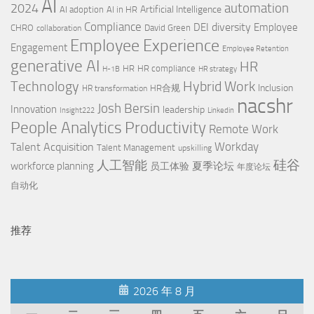
AI
automation
2024
Artificial Intelligence
AI adoption
AI in HR
Compliance
diversity
DEI
Employee
CHRO
David Green
collaboration
Employee Experience
Engagement
Employee Retention
generative AI
HR
HR
HR compliance
H-1B
HR strategy
Technology
Hybrid Work
Inclusion
HR合规
HR transformation
nacshr
Josh Bersin
Innovation
leadership
Insight222
Linkedin
Productivity
People Analytics
Remote Work
Workday
Talent Acquisition
Talent Management
upskilling
硅谷
人工智能
workforce planning
夏季论坛
员工体验
年度论坛
自动化
推荐
2026 年 8 月